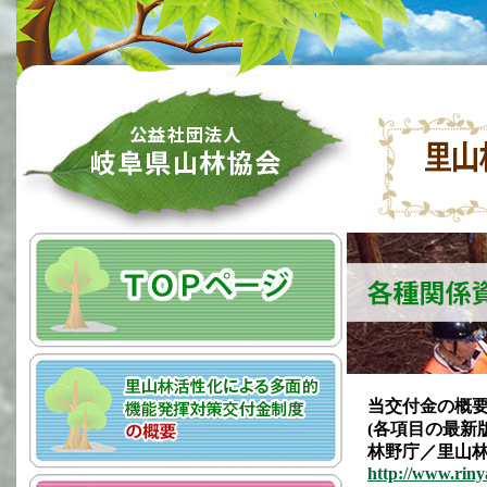
当交付金の概
(各項目の最新
林野庁／里山林
http://www.riny