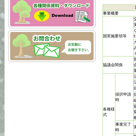
事業概要
国実施要領等
ﾓ
協議会関係
採択申請
時
各種様
式
事業完了
時